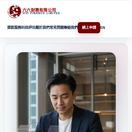
Skip
to
六六財務有限公司
content
VIVI FINANCE LIMITED
貸款服務
科技評估
關於我們
常見問題
聯絡我們
網上申請
EN