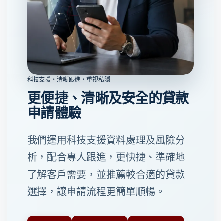
科技支援・清晰跟進・重視私隱
更便捷、清晰及安全的貸款
申請體驗
我們運用科技支援資料處理及風險分
析，配合專人跟進，更快捷、準確地
了解客戶需要，並推薦較合適的貸款
選擇，讓申請流程更簡單順暢。